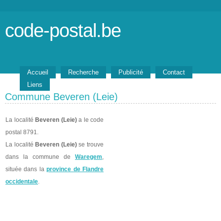
code-postal.be
Accueil
Recherche
Publicité
Contact
Liens
Commune Beveren (Leie)
La localité
Beveren (Leie)
a le code
postal 8791.
La localité
Beveren (Leie)
se trouve
dans la commune de
Waregem
,
située dans la
province de Flandre
occidentale
.