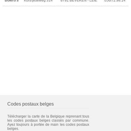
Bolero's
Kortrijkseweg 314
8791 BEVEREN - LEIE
056/72.98.14
Codes postaux belges
Télécharger la carte de la Belgique reprenant tous
les codes postaux belges classés par commune.
Ayez toujours à portée de main les codes postaux
belges.