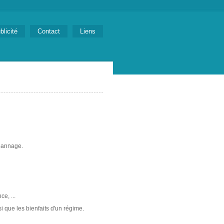
blicité
Contact
Liens
épannage.
e, ...
i que les bienfaits d'un régime.