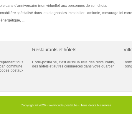
ble carte d'anniversaire (non virtuelle) aux personnes de son choix.
mobilière spécialisé dans les diagnostics immobilier : amiante, mesurage loi carrez,
énergétique, ...
Restaurants et hôtels
Vill
 reprenant tous
Code-postal.be, c'est aussi la liste des restaurants,
Rom
 par commune.
des hôtels et autres commerces dans votre quartier.
Rong
 codes postaux
Copyright © 2026 -
www.code-postal.be
- Tous droits Réservés