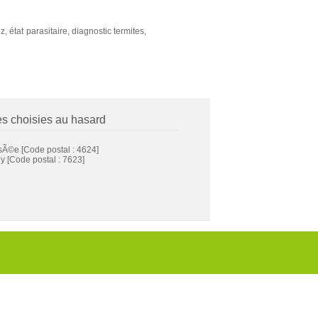
 état parasitaire, diagnostic termites,
es choisies au hasard
sÃ©e
[Code postal : 4624]
y
[Code postal : 7623]