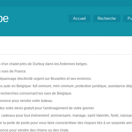
be
Accueil
Recherche
Pu
 d'un chalet près de Durbuy dans les Ardennes belges.
s rues de France.
pannage électricité urgent sur Bruxelles et ses environs.
s auto en Belgique: full omnium, mini omnium, protection juridique, assistance d
 recherches concernant les rues de Belgique.
nnonce pour vendre votre bateau.
 votre devis gratuit pour l'aménagement de votre grenier.
cadeaux pour tout évènement: anniversaire, mariage, saint Valentin, Noël, naissanc
ur la perte de poids pour vous faire conscientiser des risques liés à un surpoids ains
once pour vendre des chiens ou des chats.