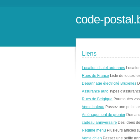
code-postal.
Liens
Location chalet ardennes
Location
Rues de France
Liste de toutes le
Dépannage électricité Bruxelles
Dé
Assurance auto
Types d'assurance
Rues de Belgique
Pour toutes vos
Vente bateau
Passez une petite a
Aménagement de grenier
Demandez
cadeau anniversaire
Des idées de 
Régime menu
Plusieurs articles s
Vente chien
Passez une petite ann