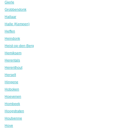
Gierle
Grobbendonk
Hallaar
Halle (Kempen)
Heffen
Heindonk
Heist-op-den-Berg
Hemiksem
Herentals
Herenthout
Herselt
Hingene
Hoboken
Hoevenen
Hombeek
Hoogstraten
Houtvenne
Hove