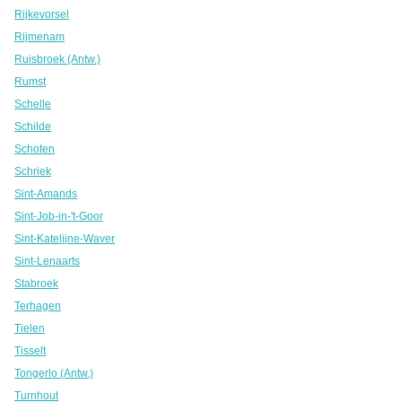
Rijkevorsel
Rijmenam
Ruisbroek (Antw.)
Rumst
Schelle
Schilde
Schoten
Schriek
Sint-Amands
Sint-Job-in-'t-Goor
Sint-Katelijne-Waver
Sint-Lenaarts
Stabroek
Terhagen
Tielen
Tisselt
Tongerlo (Antw.)
Turnhout