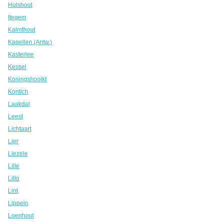
Hulshout
Itegem
Kalmthout
Kapellen (Antw.)
Kasterlee
Kessel
Koningshooikt
Kontich
Laakdal
Leest
Lichtaart
Lier
Liezele
Lille
Lillo
Lint
Lippelo
Loenhout