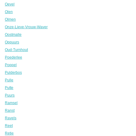
Oevel
Olen
Olmen
Onze-Lieve-Vrouw-Waver
Oostmalle
Oppuurs
Oud-Turnhout
Poederlee
Poppel
Pulderbos
Pulle
Putte
Puurs
Ramsel
Ranst
Ravels
Reet
Retie