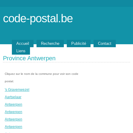
code-postal.be
Accueil
Recherche
Publicité
Contact
Liens
Province Antwerpen
Cliquez sur le nom de la commune pour voir son code
postal.
's Gravenwezel
Aartselaar
Antwerpen
Antwerpen
Antwerpen
Antwerpen