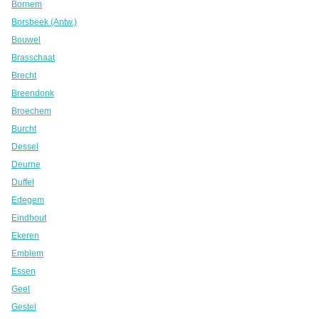
Bornem
Borsbeek (Antw.)
Bouwel
Brasschaat
Brecht
Breendonk
Broechem
Burcht
Dessel
Deurne
Duffel
Edegem
Eindhout
Ekeren
Emblem
Essen
Geel
Gestel