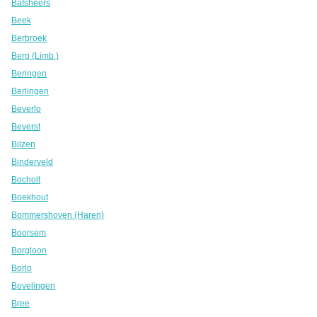
Batsheers
Beek
Berbroek
Berg (Limb.)
Beringen
Berlingen
Beverlo
Beverst
Bilzen
Binderveld
Bocholt
Boekhout
Bommershoven (Haren)
Boorsem
Borgloon
Borlo
Bovelingen
Bree