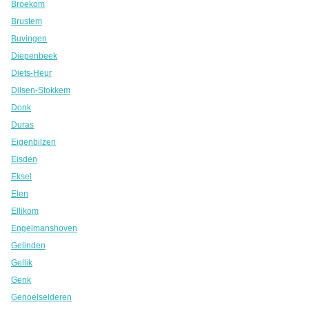
Broekom
Brustem
Buvingen
Diepenbeek
Diets-Heur
Dilsen-Stokkem
Donk
Duras
Eigenbilzen
Eisden
Eksel
Elen
Ellikom
Engelmanshoven
Gelinden
Gellik
Genk
Genoelselderen