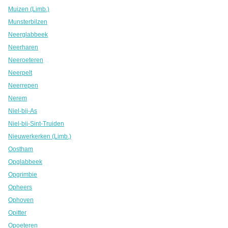
Muizen (Limb.)
Munsterbilzen
Neerglabbeek
Neerharen
Neeroeteren
Neerpelt
Neerrepen
Nerem
Niel-bij-As
Niel-bij-Sint-Truiden
Nieuwerkerken (Limb.)
Oostham
Opglabbeek
Opgrimbie
Opheers
Ophoven
Opitter
Opoeteren