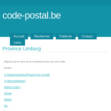
code-postal.be
Accueil
Recherche
Publicité
Contact
Liens
Province Limburg
Cliquez sur le nom de la commune pour voir son code
postal.
's Gravenvoeren/Fouron-le-Comte
's Herenelderen
Aalst (Limb.)
Achel
Alken
As