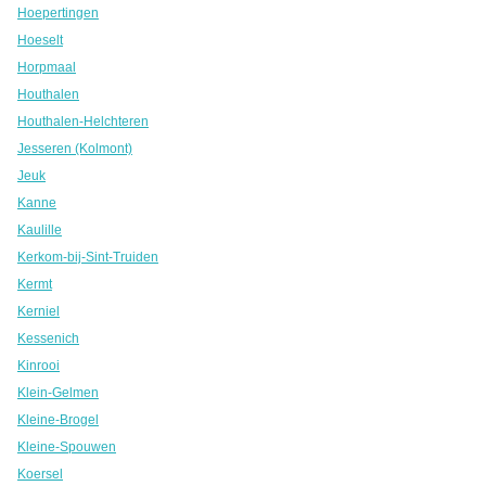
Hoepertingen
Hoeselt
Horpmaal
Houthalen
Houthalen-Helchteren
Jesseren (Kolmont)
Jeuk
Kanne
Kaulille
Kerkom-bij-Sint-Truiden
Kermt
Kerniel
Kessenich
Kinrooi
Klein-Gelmen
Kleine-Brogel
Kleine-Spouwen
Koersel