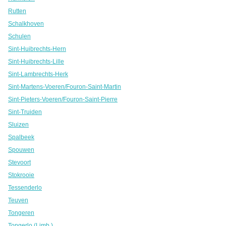
Rutten
Schalkhoven
Schulen
Sint-Huibrechts-Hern
Sint-Huibrechts-Lille
Sint-Lambrechts-Herk
Sint-Martens-Voeren/Fouron-Saint-Martin
Sint-Pieters-Voeren/Fouron-Saint-Pierre
Sint-Truiden
Sluizen
Spalbeek
Spouwen
Stevoort
Stokrooie
Tessenderlo
Teuven
Tongeren
Tongerlo (Limb.)