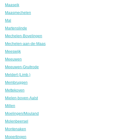
Maaseik
Maasmechelen
Mal
Martenslinde
Mechelen-Bovelingen
Mechelen-aan-de-Maas
Meeswijk
Meeuwen
Meeuwen-Gruitrode
Meldert (Limb.)
Membruggen
Mettekoven
Mielen-boven-Aalst
Millen
Moelingen/Mouland
Molenbeersel
Montenaken
Mopertingen