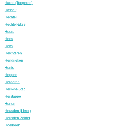
Haren (Tongeren)
Hasselt
Hechtel
Hechtel-Eksel
Heers
Hees
Heks
Helchteren
Hendrieken
Henis
Heppen
Herderen
Herk-de-Stad
Herstappe
Herten
Heusden (Limb.)
Heusden-Zolder
Hoelbeek