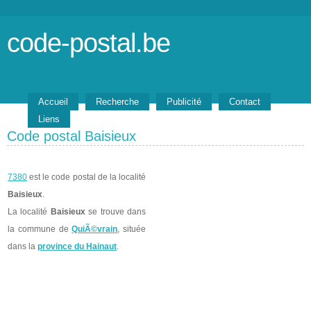
code-postal.be
Accueil
Recherche
Publicité
Contact
Liens
Code postal Baisieux
7380
est le code postal de la localité
Baisieux
.
La localité
Baisieux
se trouve dans
la commune de
QuiÃ©vrain
, située
dans la
province du Hainaut
.