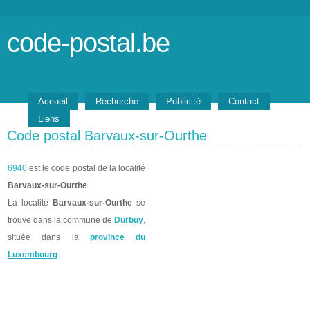
code-postal.be
Accueil
Recherche
Publicité
Contact
Liens
Code postal Barvaux-sur-Ourthe
6940
est le code postal de la localité
Barvaux-sur-Ourthe
.
La localité
Barvaux-sur-Ourthe
se
trouve dans la commune de
Durbuy
,
située dans la
province du
Luxembourg
.