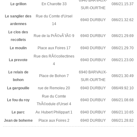
6940 BARVAUX-
Le grillon
En Charotte 33
086/21.15.37
SUR-OURTHE
Le sanglier des
Rue du Comte d'Ursel
6940 DURBUY
086/21.32.62
ardennes
14
Le clos des
Rue de la PrÃ©vÃ´tÃ© 9
6940 DURBUY
086/21.29.69
recollets
Le moulin
Place aux Foires 17
6940 DURBUY
086/21.29.70
Rue des RÃ©collectines
La prevote
6940 DURBUY
086/21.23.00
4
Le relais de
6940 BARVAUX-
Place de Bohon 7
086/21.30.49
bohon
SUR-OURTHE
La gargouille
rue de Remoleu 20
6940 DURBUY
086/49.92.10
Rue du Comte
Le fou du roy
6940 DURBUY
086/21.08.68
ThÃ©odule d'Ursel 4
Le parc
Av. Hubert Philippart 1
6940 DURBUY
086/21.10.65
Jean de boheme
Place aux Foires 2
6940 DURBUY
086/21.28.82