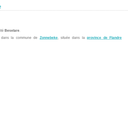
e
lité
Beselare
.
e dans la commune de
Zonnebeke
, située dans la
province de Flandre