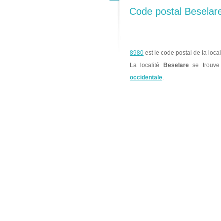
Code postal Beselar
8980
est le code postal de la loca
La localité
Beselare
se trouv
occidentale
.