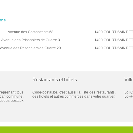
enne
Avenue des Combattants 68
1490 COURT-SAINT-E
Avenue des Prisonniers de Guerre 3
1490 COURT-SAINT-E
Avenue des Prisonniers de Guerre 29
1490 COURT-SAINT-E
Restaurants et hôtels
Vill
 reprenant tous
Code-postal.be, c'est aussi la liste des restaurants,
Lo
[C
 par commune.
des hôtels et autres commerces dans votre quartier.
Lo-R
 codes postaux