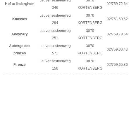
Leuvensesteenweg
3070
Hof te linderghem
02/759.72.64
346
KORTENBERG
Leuvensesteenweg
3070
Knossos
02/751.50.52
294
KORTENBERG
Leuvensesteenweg
3070
Andynary
02/759.79.64
251
KORTENBERG
Auberge des
Leuvensesteenweg
3070
02/759.33.43
princes
571
KORTENBERG
Leuvensesteenweg
3070
Firenze
02/759.65.86
150
KORTENBERG