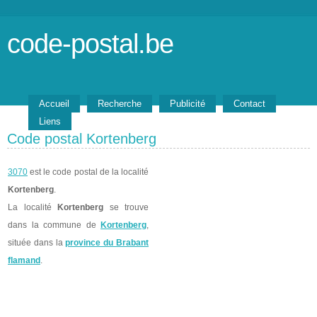
code-postal.be
Accueil
Recherche
Publicité
Contact
Liens
Code postal Kortenberg
3070
est le code postal de la localité
Kortenberg
.
La localité
Kortenberg
se trouve
dans la commune de
Kortenberg
,
située dans la
province du Brabant
flamand
.