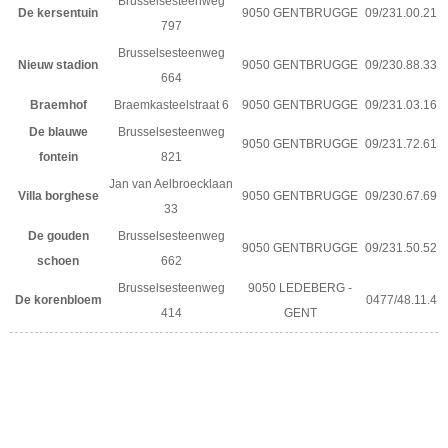
Brusselsesteenweg
De kersentuin
9050 GENTBRUGGE
09/231.00.21
797
Brusselsesteenweg
Nieuw stadion
9050 GENTBRUGGE
09/230.88.33
664
Braemhof
Braemkasteelstraat 6
9050 GENTBRUGGE
09/231.03.16
De blauwe
Brusselsesteenweg
9050 GENTBRUGGE
09/231.72.61
fontein
821
Jan van Aelbroecklaan
Villa borghese
9050 GENTBRUGGE
09/230.67.69
33
De gouden
Brusselsesteenweg
9050 GENTBRUGGE
09/231.50.52
schoen
662
Brusselsesteenweg
9050 LEDEBERG -
De korenbloem
0477/48.11.4
414
GENT