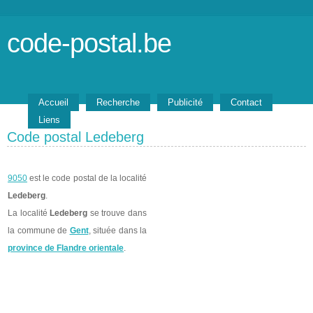
code-postal.be
Accueil
Recherche
Publicité
Contact
Liens
Code postal Ledeberg
9050
est le code postal de la localité
Ledeberg
.
La localité
Ledeberg
se trouve dans
la commune de
Gent
, située dans la
province de Flandre orientale
.