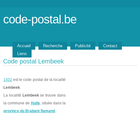
code-postal.be
Accueil
Recherche
Publicité
Contact
Liens
Code postal Lembeek
1502
est le code postal de la localité
Lembeek
.
La localité
Lembeek
se trouve dans
la commune de
Halle
, située dans la
province du Brabant flamand
.