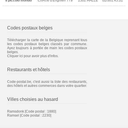
Il piccolo mondo
ChÃ©e d'Enghien 779
1502 HALLE
02/361.45.31
Codes postaux belges
Télécharger la carte de la Belgique reprenant tous
les codes postaux belges classés par commune.
Ayez toujours à portée de main les codes postaux
belges.
Cliquer ici pour avoir plus d'infos.
Restaurants et hôtels
Code-postal.be, c'est aussi la liste des restaurants,
des hôtels et autres commerces dans votre quartier.
Villes choisies au hasard
Ramsdonk
[Code postal : 1880]
Ramsel
[Code postal : 2230]