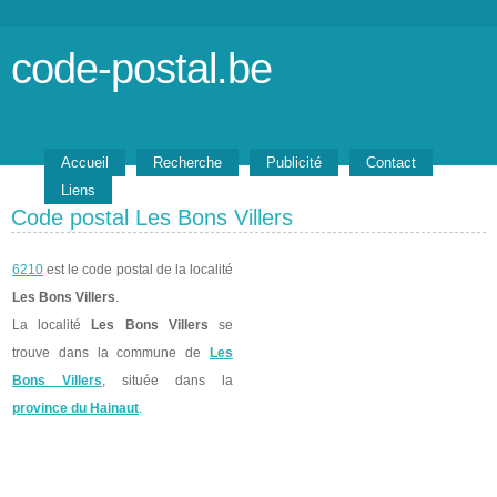
code-postal.be
Accueil
Recherche
Publicité
Contact
Liens
Code postal Les Bons Villers
6210
est le code postal de la localité
Les Bons Villers
.
La localité
Les Bons Villers
se
trouve dans la commune de
Les
Bons Villers
, située dans la
province du Hainaut
.