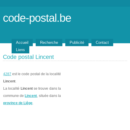
code-postal.be
Accueil
Recherche
Publicité
Contact
Liens
Code postal Lincent
4287
est le code postal de la localité
Lincent
.
La localité
Lincent
se trouve dans la
commune de
Lincent
, située dans la
province de Liège
.