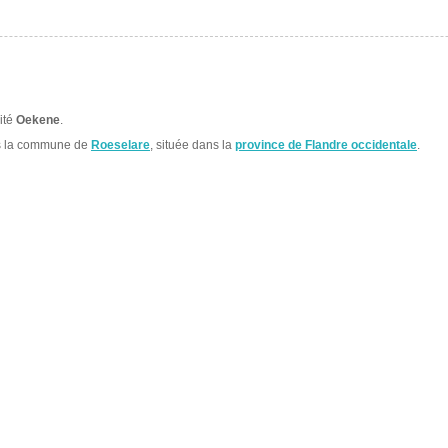
lité
Oekene
.
s la commune de
Roeselare
, située dans la
province de Flandre occidentale
.