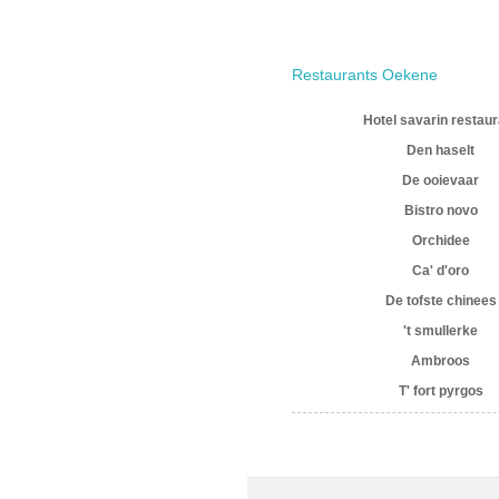
Restaurants Oekene
Hotel savarin restaur
Den haselt
De ooievaar
Bistro novo
Orchidee
Ca' d'oro
De tofste chinees
't smullerke
Ambroos
T' fort pyrgos