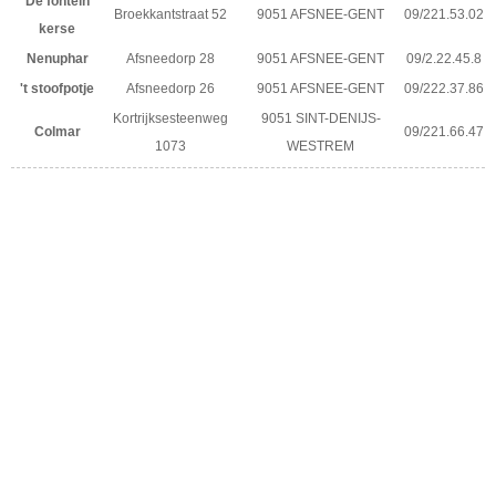
De fontein
Broekkantstraat 52
9051 AFSNEE-GENT
09/221.53.02
kerse
Nenuphar
Afsneedorp 28
9051 AFSNEE-GENT
09/2.22.45.8
't stoofpotje
Afsneedorp 26
9051 AFSNEE-GENT
09/222.37.86
Kortrijksesteenweg
9051 SINT-DENIJS-
Colmar
09/221.66.47
1073
WESTREM