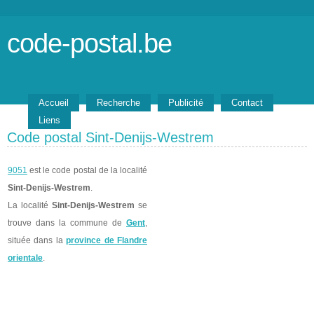
code-postal.be
Accueil
Recherche
Publicité
Contact
Liens
Code postal Sint-Denijs-Westrem
9051
est le code postal de la localité
Sint-Denijs-Westrem
.
La localité
Sint-Denijs-Westrem
se
trouve dans la commune de
Gent
,
située dans la
province de Flandre
orientale
.