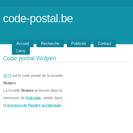
code-postal.be
Accueil
Recherche
Publicité
Contact
Liens
Code postal Wulpen
8670
est le code postal de la localité
Wulpen
.
La localité
Wulpen
se trouve dans la
commune de
Koksijde
, située dans
la
province de Flandre occidentale
.