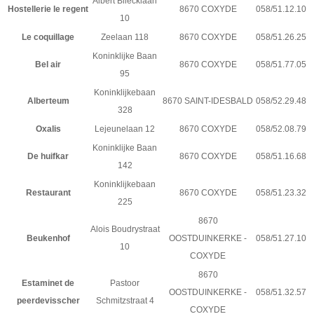
Albert Bliecklaan
Hostellerie le regent
8670 COXYDE
058/51.12.10
10
Le coquillage
Zeelaan 118
8670 COXYDE
058/51.26.25
Koninklijke Baan
Bel air
8670 COXYDE
058/51.77.05
95
Koninklijkebaan
Alberteum
8670 SAINT-IDESBALD
058/52.29.48
328
Oxalis
Lejeunelaan 12
8670 COXYDE
058/52.08.79
Koninklijke Baan
De huifkar
8670 COXYDE
058/51.16.68
142
Koninklijkebaan
Restaurant
8670 COXYDE
058/51.23.32
225
8670
Alois Boudrystraat
Beukenhof
OOSTDUINKERKE -
058/51.27.10
10
COXYDE
8670
Estaminet de
Pastoor
OOSTDUINKERKE -
058/51.32.57
peerdevisscher
Schmitzstraat 4
COXYDE