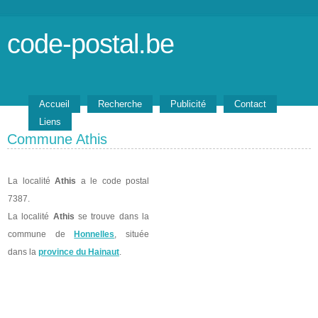
code-postal.be
Accueil
Recherche
Publicité
Contact
Liens
Commune Athis
La localité
Athis
a le code postal
7387.
La localité
Athis
se trouve dans la
commune de
Honnelles
, située
dans la
province du Hainaut
.