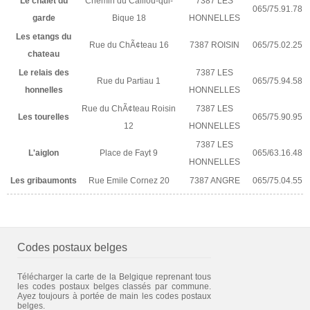
Le chalet du
Chemin du Caillou-qui-
7387 LES
065/75.91.78
garde
Bique 18
HONNELLES
Les etangs du
Rue du ChÃ¢teau 16
7387 ROISIN
065/75.02.25
chateau
Le relais des
7387 LES
Rue du Partiau 1
065/75.94.58
honnelles
HONNELLES
Rue du ChÃ¢teau Roisin
7387 LES
Les tourelles
065/75.90.95
12
HONNELLES
7387 LES
L'aiglon
Place de Fayt 9
065/63.16.48
HONNELLES
Les gribaumonts
Rue Emile Cornez 20
7387 ANGRE
065/75.04.55
Codes postaux belges
Télécharger la carte de la Belgique reprenant tous
les codes postaux belges classés par commune.
Ayez toujours à portée de main les codes postaux
belges.