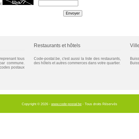
nt
Restaurants et hôtels
Vill
 reprenant tous
Code-postal.be, c'est aussi la liste des restaurants,
Buis
 par commune.
des hôtels et autres commerces dans votre quartier.
Buiss
 codes postaux
Copyright © 2026 -
www.code-postal.be
- Tous droits Réservés