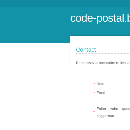
code-postal.
Contact
Remplissez le formulaire ci-desso
*
Nom
*
Email
Entrer votre que
*
suggestion.