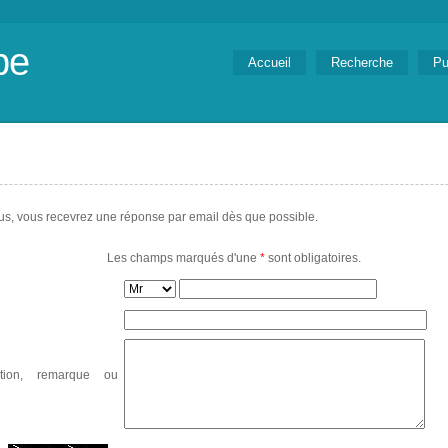
be
Accueil
Recherche
Pu
us, vous recevrez une réponse par email dès que possible.
Les champs marqués d'une
*
sont obligatoires.
stion, remarque ou