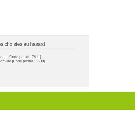
es choisies au hasard
senal
[Code postal : 7911]
onville
[Code postal : 5580]