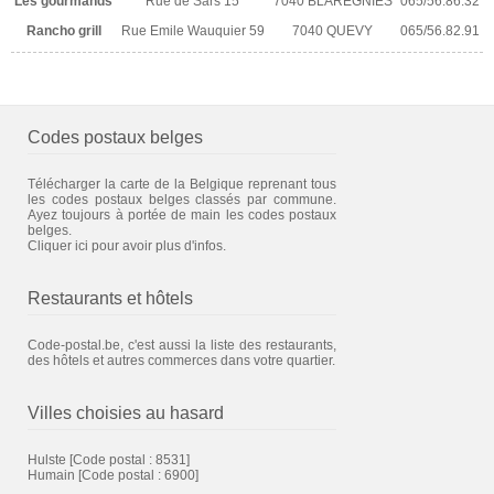
Les gourmands
Rue de Sars 15
7040 BLAREGNIES
065/56.86.32
Rancho grill
Rue Emile Wauquier 59
7040 QUEVY
065/56.82.91
Codes postaux belges
Télécharger la carte de la Belgique reprenant tous
les codes postaux belges classés par commune.
Ayez toujours à portée de main les codes postaux
belges.
Cliquer ici pour avoir plus d'infos.
Restaurants et hôtels
Code-postal.be, c'est aussi la liste des restaurants,
des hôtels et autres commerces dans votre quartier.
Villes choisies au hasard
Hulste
[Code postal : 8531]
Humain
[Code postal : 6900]