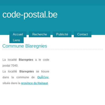
code-postal.be
Accueil
Recherche
Publicité
Contact
Liens
Commune Blaregnies
La localité
Blaregnies
a le code
postal 7040.
La localité
Blaregnies
se trouve
dans la commune de
QuÃ©vy
,
située dans la
province du Hainaut
.