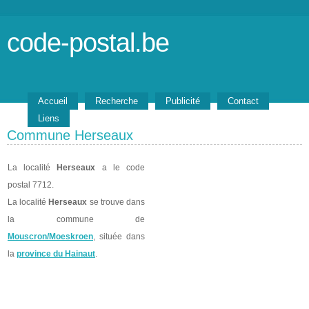
code-postal.be
Accueil
Recherche
Publicité
Contact
Liens
Commune Herseaux
La localité
Herseaux
a le code
postal 7712.
La localité
Herseaux
se trouve dans
la commune de
Mouscron/Moeskroen
, située dans
la
province du Hainaut
.