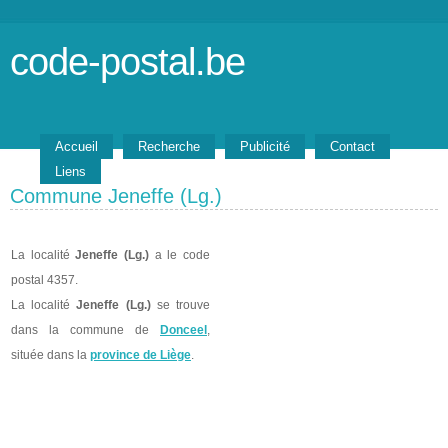
code-postal.be
Accueil
Recherche
Publicité
Contact
Liens
Commune Jeneffe (Lg.)
La localité
Jeneffe (Lg.)
a le code
postal 4357.
La localité
Jeneffe (Lg.)
se trouve
dans la commune de
Donceel
,
située dans la
province de Liège
.