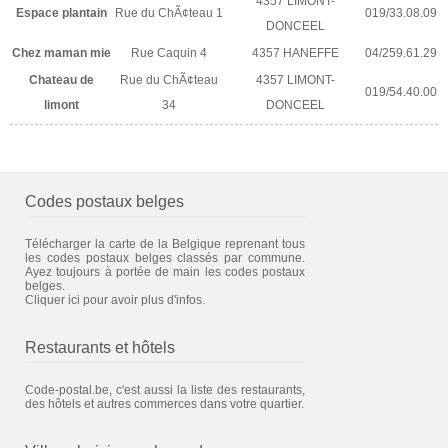
4357 LIMONT-
Espace plantain
Rue du ChÃ¢teau 1
019/33.08.09
DONCEEL
Chez maman mie
Rue Caquin 4
4357 HANEFFE
04/259.61.29
Chateau de
Rue du ChÃ¢teau
4357 LIMONT-
019/54.40.00
limont
34
DONCEEL
Codes postaux belges
Télécharger la carte de la Belgique reprenant tous
les codes postaux belges classés par commune.
Ayez toujours à portée de main les codes postaux
belges.
Cliquer ici pour avoir plus d'infos.
Restaurants et hôtels
Code-postal.be, c'est aussi la liste des restaurants,
des hôtels et autres commerces dans votre quartier.