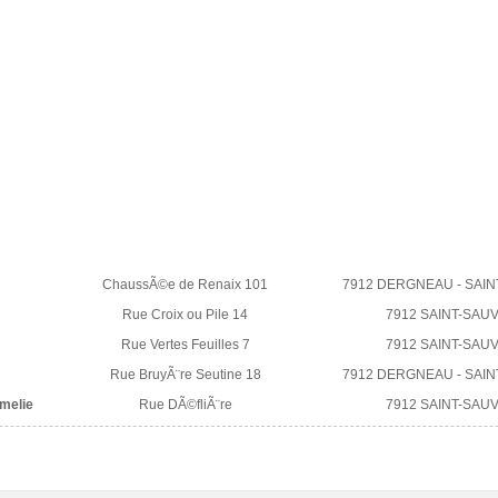
ChaussÃ©e de Renaix 101
7912 DERGNEAU - SAI
Rue Croix ou Pile 14
7912 SAINT-SAU
Rue Vertes Feuilles 7
7912 SAINT-SAU
Rue BruyÃ¨re Seutine 18
7912 DERGNEAU - SAI
melie
Rue DÃ©fliÃ¨re
7912 SAINT-SAU