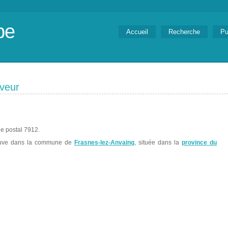
be
Accueil
Recherche
Pu
veur
e postal 7912.
uve dans la commune de
Frasnes-lez-Anvaing
, située dans la
province du