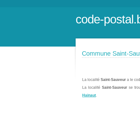
code-postal.
Commune Saint-Sau
La localité
Saint-Sauveur
a le cod
La localité
Saint-Sauveur
se tro
Hainaut
.