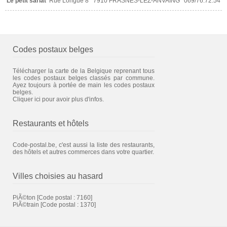
Le petit sarlat
Rue Longue 8
7910 FRASNES-LEZ-ANVAING
069/76.72.54
Codes postaux belges
Télécharger la carte de la Belgique reprenant tous
les codes postaux belges classés par commune.
Ayez toujours à portée de main les codes postaux
belges.
Cliquer ici pour avoir plus d'infos.
Restaurants et hôtels
Code-postal.be, c'est aussi la liste des restaurants,
des hôtels et autres commerces dans votre quartier.
Villes choisies au hasard
PiÃ©ton
[Code postal : 7160]
PiÃ©train
[Code postal : 1370]