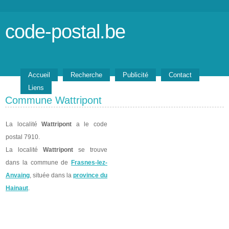
code-postal.be
Accueil
Recherche
Publicité
Contact
Liens
Commune Wattripont
La localité
Wattripont
a le code
postal 7910.
La localité
Wattripont
se trouve
dans la commune de
Frasnes-lez-
Anvaing
, située dans la
province du
Hainaut
.