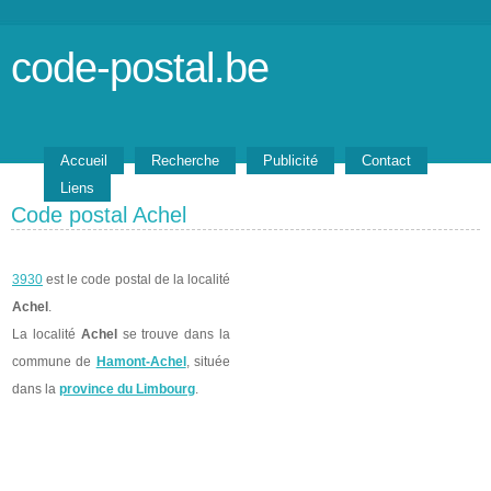
code-postal.be
Accueil
Recherche
Publicité
Contact
Liens
Code postal Achel
3930
est le code postal de la localité
Achel
.
La localité
Achel
se trouve dans la
commune de
Hamont-Achel
, située
dans la
province du Limbourg
.