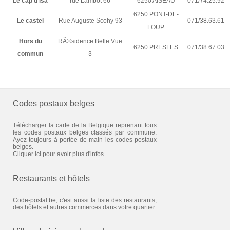
Le cap d'isa
rue Lambot 66
6250 AISEAU
071/74.25.92
6250 PONT-DE-
Le castel
Rue Auguste Scohy 93
071/38.63.61
LOUP
Hors du
RÃ©sidence Belle Vue
6250 PRESLES
071/38.67.03
commun
3
Codes postaux belges
Télécharger la carte de la Belgique reprenant tous
les codes postaux belges classés par commune.
Ayez toujours à portée de main les codes postaux
belges.
Cliquer ici pour avoir plus d'infos.
Restaurants et hôtels
Code-postal.be, c'est aussi la liste des restaurants,
des hôtels et autres commerces dans votre quartier.