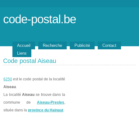
code-postal.be
Accueil
Recherche
Publicité
Contact
Liens
Code postal Aiseau
6250
est le code postal de la localité
Aiseau
.
La localité
Aiseau
se trouve dans la
commune de
Aiseau-Presles
,
située dans la
province du Hainaut
.