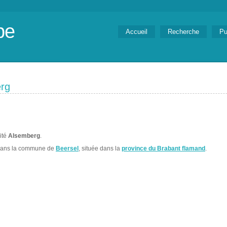
be
Accueil
Recherche
Pu
erg
lité
Alsemberg
.
dans la commune de
Beersel
, située dans la
province du Brabant flamand
.