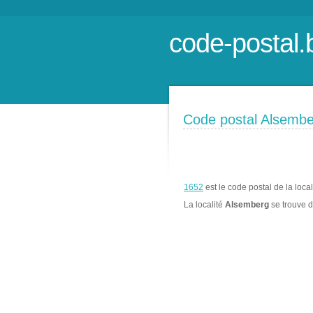
code-postal.
Code postal Alsemb
1652
est le code postal de la loca
La localité
Alsemberg
se trouve 