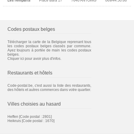
Les remparts
Place Bara 17
7640 ANTOING
069/44.50.66
Codes postaux belges
Télécharger la carte de la Belgique reprenant tous
les codes postaux belges classés par commune.
Ayez toujours à portée de main les codes postaux
belges.
Cliquer ici pour avoir plus d'infos.
Restaurants et hôtels
Code-postal.be, c'est aussi la liste des restaurants,
des hôtels et autres commerces dans votre quartier.
Villes choisies au hasard
Heffen
[Code postal : 2801]
Heikruis
[Code postal : 1670]