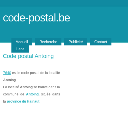
code-postal.be
Accueil
Recherche
Publicité
Contact
Liens
Code postal Antoing
7640
est le code postal de la localité
Antoing
.
La localité
Antoing
se trouve dans la
commune de
Antoing
, située dans
la
province du Hainaut
.