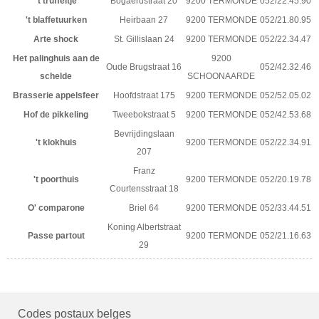
't truffeltje
Bogaerdstraat 20
9200 TERMONDE
052/22.45.90
't blaffetuurken
Heirbaan 27
9200 TERMONDE
052/21.80.95
Arte shock
St. Gillislaan 24
9200 TERMONDE
052/22.34.47
Het palinghuis aan de
9200
Oude Brugstraat 16
052/42.32.46
schelde
SCHOONAARDE
Brasserie appelsfeer
Hoofdstraat 175
9200 TERMONDE
052/52.05.02
Hof de pikkeling
Tweebokstraat 5
9200 TERMONDE
052/42.53.68
Bevrijdingslaan
't klokhuis
9200 TERMONDE
052/22.34.91
207
Franz
't poorthuis
9200 TERMONDE
052/20.19.78
Courtensstraat 18
O' comparone
Briel 64
9200 TERMONDE
052/33.44.51
Koning Albertstraat
Passe partout
9200 TERMONDE
052/21.16.63
29
Codes postaux belges