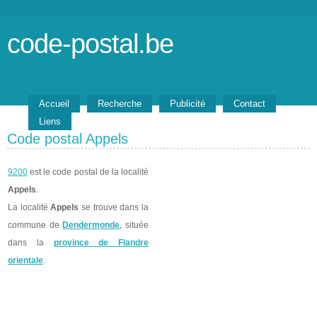
code-postal.be
Accueil
Recherche
Publicité
Contact
Liens
Code postal Appels
9200
est le code postal de la localité
Appels
.
La localité
Appels
se trouve dans la
commune de
Dendermonde
, située
dans la
province de Flandre
orientale
.