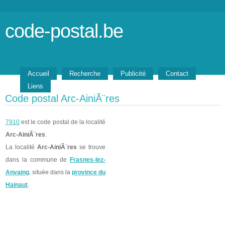
code-postal.be
Accueil
Recherche
Publicité
Contact
Liens
Code postal Arc-AiniÃ¨res
7910
est le code postal de la localité
Arc-AiniÃ¨res
.
La localité
Arc-AiniÃ¨res
se trouve
dans la commune de
Frasnes-lez-
Anvaing
, située dans la
province du
Hainaut
.