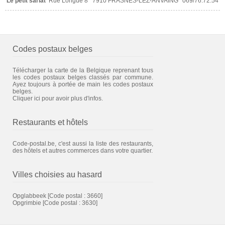
Le petit sarlat
Rue Longue 8
7910 FRASNES-LEZ-ANVAING
069/76.72.54
Codes postaux belges
Télécharger la carte de la Belgique reprenant tous
les codes postaux belges classés par commune.
Ayez toujours à portée de main les codes postaux
belges.
Cliquer ici pour avoir plus d'infos.
Restaurants et hôtels
Code-postal.be, c'est aussi la liste des restaurants,
des hôtels et autres commerces dans votre quartier.
Villes choisies au hasard
Opglabbeek
[Code postal : 3660]
Opgrimbie
[Code postal : 3630]