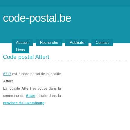
code-postal.be
Accueil
Recherche
Publicité
Contact
Liens
Code postal Attert
6717
est le code postal de la localité
Attert
.
La localité
Attert
se trouve dans la
commune de
Attert
, située dans la
province du Luxembourg
.