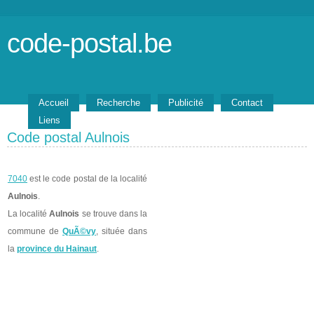
code-postal.be
Accueil
Recherche
Publicité
Contact
Liens
Code postal Aulnois
7040
est le code postal de la localité
Aulnois
.
La localité
Aulnois
se trouve dans la
commune de
QuÃ©vy
, située dans
la
province du Hainaut
.