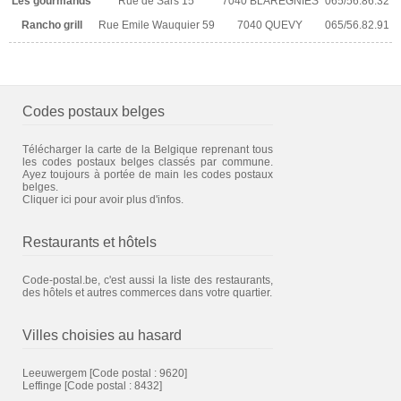
Les gourmands
Rue de Sars 15
7040 BLAREGNIES
065/56.86.32
Rancho grill
Rue Emile Wauquier 59
7040 QUEVY
065/56.82.91
Codes postaux belges
Télécharger la carte de la Belgique reprenant tous
les codes postaux belges classés par commune.
Ayez toujours à portée de main les codes postaux
belges.
Cliquer ici pour avoir plus d'infos.
Restaurants et hôtels
Code-postal.be, c'est aussi la liste des restaurants,
des hôtels et autres commerces dans votre quartier.
Villes choisies au hasard
Leeuwergem
[Code postal : 9620]
Leffinge
[Code postal : 8432]