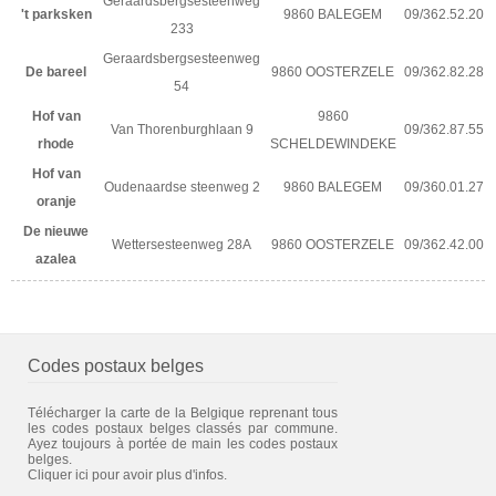
Geraardsbergsesteenweg
't parksken
9860 BALEGEM
09/362.52.20
233
Geraardsbergsesteenweg
De bareel
9860 OOSTERZELE
09/362.82.28
54
Hof van
9860
Van Thorenburghlaan 9
09/362.87.55
rhode
SCHELDEWINDEKE
Hof van
Oudenaardse steenweg 2
9860 BALEGEM
09/360.01.27
oranje
De nieuwe
Wettersesteenweg 28A
9860 OOSTERZELE
09/362.42.00
azalea
Codes postaux belges
Télécharger la carte de la Belgique reprenant tous
les codes postaux belges classés par commune.
Ayez toujours à portée de main les codes postaux
belges.
Cliquer ici pour avoir plus d'infos.