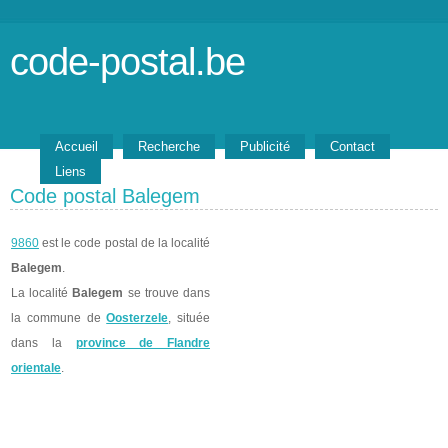
code-postal.be
Accueil
Recherche
Publicité
Contact
Liens
Code postal Balegem
9860
est le code postal de la localité
Balegem
.
La localité
Balegem
se trouve dans
la commune de
Oosterzele
, située
dans la
province de Flandre
orientale
.