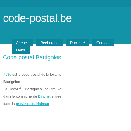
code-postal.be
Accueil
Recherche
Publicité
Contact
Liens
Code postal Battignies
7130
est le code postal de la localité
Battignies
.
La localité
Battignies
se trouve
dans la commune de
Binche
, située
dans la
province du Hainaut
.