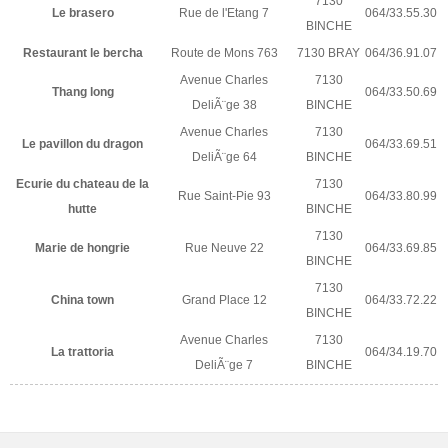
7130
Le brasero
Rue de l'Etang 7
064/33.55.30
BINCHE
Restaurant le bercha
Route de Mons 763
7130 BRAY
064/36.91.07
Avenue Charles
7130
Thang long
064/33.50.69
DeliÃ¨ge 38
BINCHE
Avenue Charles
7130
Le pavillon du dragon
064/33.69.51
DeliÃ¨ge 64
BINCHE
Ecurie du chateau de la
7130
Rue Saint-Pie 93
064/33.80.99
hutte
BINCHE
7130
Marie de hongrie
Rue Neuve 22
064/33.69.85
BINCHE
7130
China town
Grand Place 12
064/33.72.22
BINCHE
Avenue Charles
7130
La trattoria
064/34.19.70
DeliÃ¨ge 7
BINCHE