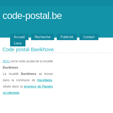
code-postal.be
Accueil
Recherche
Publicité
Contact
Liens
Code postal Bavikhove
8531
est le code postal de la localité
Bavikhove
.
La localité
Bavikhove
se trouve
dans la commune de
Harelbeke
,
située dans la
province de Flandre
occidentale
.