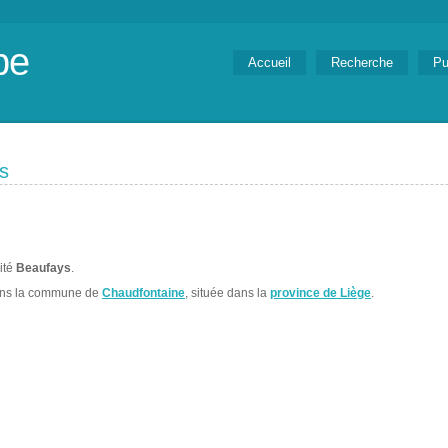
be
Accueil
Recherche
Pu
s
lité
Beaufays
.
ans la commune de
Chaudfontaine
, située dans la
province de Liège
.