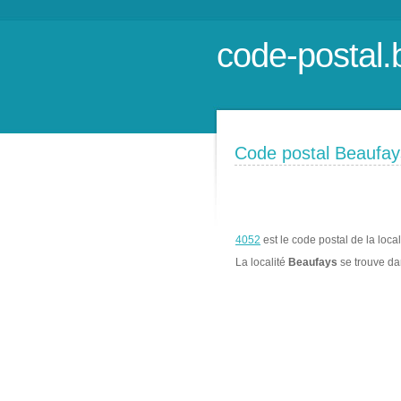
code-postal.
Code postal Beaufay
4052
est le code postal de la loca
La localité
Beaufays
se trouve d