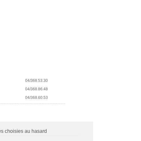
04/368.53.30
04/368.86.48
04/368.60.53
es choisies au hasard