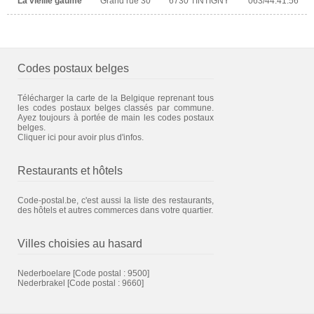
La vieille gaume
Grand rue 30
6730 TINTIGNY
063/44.41.56
Codes postaux belges
Télécharger la carte de la Belgique reprenant tous
les codes postaux belges classés par commune.
Ayez toujours à portée de main les codes postaux
belges.
Cliquer ici pour avoir plus d'infos.
Restaurants et hôtels
Code-postal.be, c'est aussi la liste des restaurants,
des hôtels et autres commerces dans votre quartier.
Villes choisies au hasard
Nederboelare
[Code postal : 9500]
Nederbrakel
[Code postal : 9660]