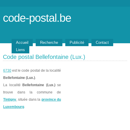
code-postal.be
Accueil
Recherche
Publicité
Contact
Liens
Code postal Bellefontaine (Lux.)
6730
est le code postal de la localité
Bellefontaine (Lux.)
.
La localité
Bellefontaine (Lux.)
se
trouve dans la commune de
Tintigny
, située dans la
province du
Luxembourg
.