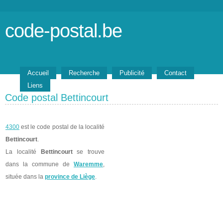
code-postal.be
Accueil
Recherche
Publicité
Contact
Liens
Code postal Bettincourt
4300
est le code postal de la localité
Bettincourt
.
La localité
Bettincourt
se trouve
dans la commune de
Waremme
,
située dans la
province de Liège
.