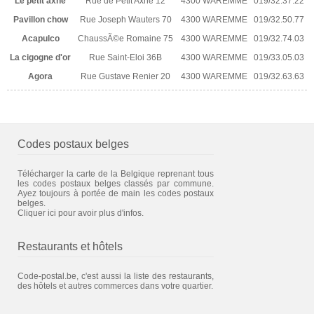
Le petit axhe
Rue de Petit Axhe 12
4300 WAREMME
019/32.37.22
Pavillon chow
Rue Joseph Wauters 70
4300 WAREMME
019/32.50.77
Acapulco
ChaussÃ©e Romaine 75
4300 WAREMME
019/32.74.03
La cigogne d'or
Rue Saint-Eloi 36B
4300 WAREMME
019/33.05.03
Agora
Rue Gustave Renier 20
4300 WAREMME
019/32.63.63
Codes postaux belges
Télécharger la carte de la Belgique reprenant tous
les codes postaux belges classés par commune.
Ayez toujours à portée de main les codes postaux
belges.
Cliquer ici pour avoir plus d'infos.
Restaurants et hôtels
Code-postal.be, c'est aussi la liste des restaurants,
des hôtels et autres commerces dans votre quartier.