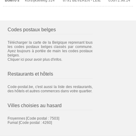
Bolero's
Kortrijkseweg 314
8791 BEVEREN - LEIE
056/72.98.14
Codes postaux belges
Télécharger la carte de la Belgique reprenant tous
les codes postaux belges classés par commune.
Ayez toujours à portée de main les codes postaux
belges.
Cliquer ici pour avoir plus d'infos.
Restaurants et hôtels
Code-postal.be, c'est aussi la liste des restaurants,
des hôtels et autres commerces dans votre quartier.
Villes choisies au hasard
Froyennes
[Code postal : 7503]
Fumal
[Code postal : 4260]