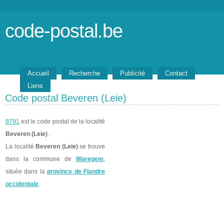
code-postal.be
Accueil
Recherche
Publicité
Contact
Liens
Code postal Beveren (Leie)
8791
est le code postal de la localité
Beveren (Leie)
.
La localité
Beveren (Leie)
se trouve
dans la commune de
Waregem
,
située dans la
province de Flandre
occidentale
.