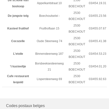
De schone van
2530
Appelkantstraat 10
03/454.19.31
boskoop
BOECHOUT
2530
De jongste telg
Boechoutselei -
03/455.23.56
BOECHOUT
2530
Kasteel fruithof
Fruithoflaan 15
03/455.07.67
BOECHOUT
2530
Cocozelle
Oude Steenweg 74
03/455.41.38
BOECHOUT
2530
L'etoile
Binnensteenweg 187
03/454.53.23
BOECHOUT
Borsbeeksesteenweg
2530
't kasteeltje
03/454.01.20
21
BOECHOUT
Cafe restaurant
2530
Lispersteenweg 69
03/455.92.63
leopold
BOECHOUT
Codes postaux belges