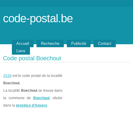
code-postal.be
Accueil
Recherche
Publicité
Contact
Liens
Code postal Boechout
2530
est le code postal de la localité
Boechout
.
La localité
Boechout
se trouve dans
la commune de
Boechout
, située
dans la
province d'Anvers
.