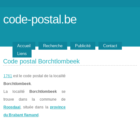
code-postal.be
Accueil
Recherche
Publicité
Contact
Liens
Code postal Borchtlombeek
1761
est le code postal de la localité
Borchtlombeek
.
La localité
Borchtlombeek
se
trouve dans la commune de
Roosdaal
, située dans la
province
du Brabant flamand
.