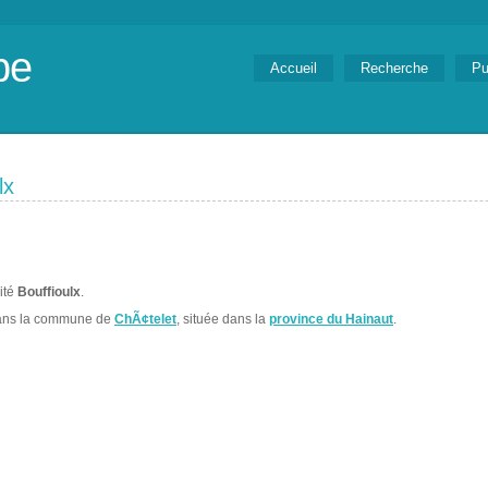
be
Accueil
Recherche
Pu
lx
lité
Bouffioulx
.
ans la commune de
ChÃ¢telet
, située dans la
province du Hainaut
.