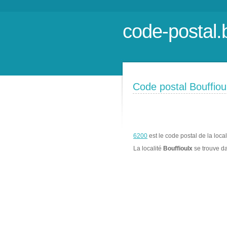
code-postal.
Code postal Bouffiou
6200
est le code postal de la loca
La localité
Bouffioulx
se trouve d