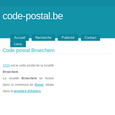
code-postal.be
Accueil
Recherche
Publicité
Contact
Liens
Code postal Broechem
2520
est le code postal de la localité
Broechem
.
La localité
Broechem
se trouve
dans la commune de
Ranst
, située
dans la
province d'Anvers
.