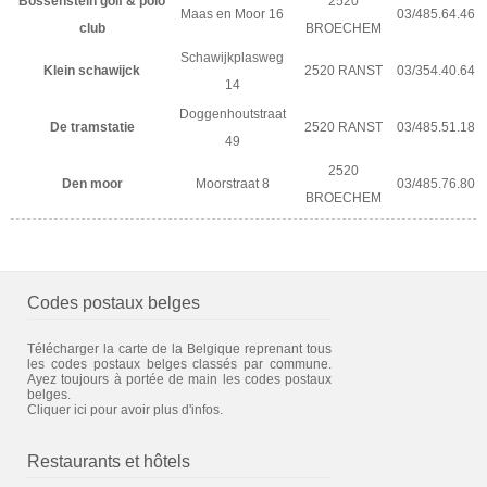
Bossenstein golf & polo
2520
Maas en Moor 16
03/485.64.46
club
BROECHEM
Schawijkplasweg
Klein schawijck
2520 RANST
03/354.40.64
14
Doggenhoutstraat
De tramstatie
2520 RANST
03/485.51.18
49
2520
Den moor
Moorstraat 8
03/485.76.80
BROECHEM
Codes postaux belges
Télécharger la carte de la Belgique reprenant tous
les codes postaux belges classés par commune.
Ayez toujours à portée de main les codes postaux
belges.
Cliquer ici pour avoir plus d'infos.
Restaurants et hôtels