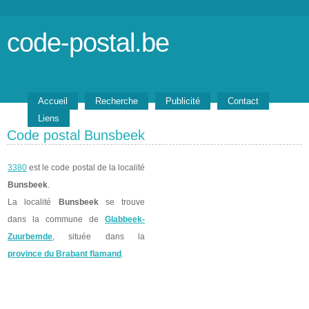
code-postal.be
Accueil
Recherche
Publicité
Contact
Liens
Code postal Bunsbeek
3380
est le code postal de la localité
Bunsbeek
.
La localité
Bunsbeek
se trouve
dans la commune de
Glabbeek-
Zuurbemde
, située dans la
province du Brabant flamand
.