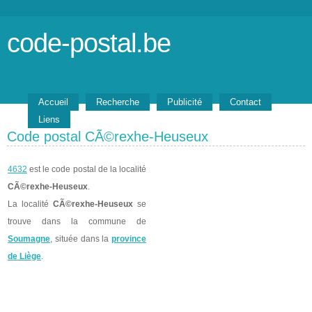
code-postal.be
Accueil
Recherche
Publicité
Contact
Liens
Code postal CÃ©rexhe-Heuseux
4632
est le code postal de la localité
CÃ©rexhe-Heuseux
.
La localité
CÃ©rexhe-Heuseux
se
trouve dans la commune de
Soumagne
, située dans la
province
de Liège
.