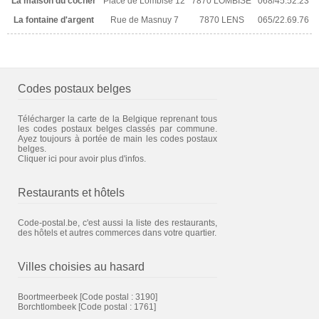
La maison du cocher
Place de Lombise 12
7870 LOMBISE
068/45.52.23
La fontaine d'argent
Rue de Masnuy 7
7870 LENS
065/22.69.76
Codes postaux belges
Télécharger la carte de la Belgique reprenant tous
les codes postaux belges classés par commune.
Ayez toujours à portée de main les codes postaux
belges.
Cliquer ici pour avoir plus d'infos.
Restaurants et hôtels
Code-postal.be, c'est aussi la liste des restaurants,
des hôtels et autres commerces dans votre quartier.
Villes choisies au hasard
Boortmeerbeek
[Code postal : 3190]
Borchtlombeek
[Code postal : 1761]