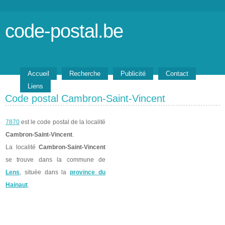
code-postal.be
Accueil
Recherche
Publicité
Contact
Liens
Code postal Cambron-Saint-Vincent
7870
est le code postal de la localité
Cambron-Saint-Vincent
.
La localité
Cambron-Saint-Vincent
se trouve dans la commune de
Lens
, située dans la
province du
Hainaut
.