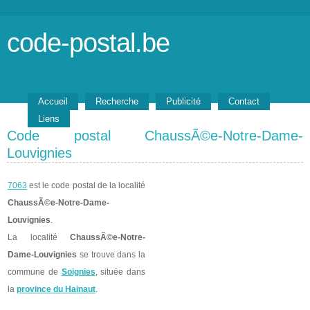
code-postal.be
Accueil
Recherche
Publicité
Contact
Liens
Code postal ChaussÃ©e-Notre-Dame-
Louvignies
7063
est le code postal de la localité
ChaussÃ©e-Notre-Dame-
Louvignies
.
La localité
ChaussÃ©e-Notre-
Dame-Louvignies
se trouve dans la
commune de
Soignies
, située dans
la
province du Hainaut
.