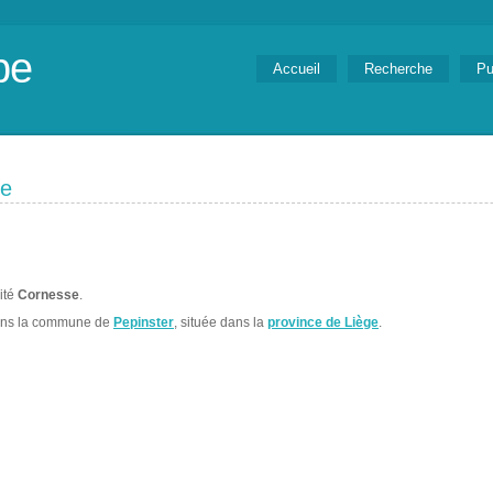
be
Accueil
Recherche
Pu
se
lité
Cornesse
.
ans la commune de
Pepinster
, située dans la
province de Liège
.