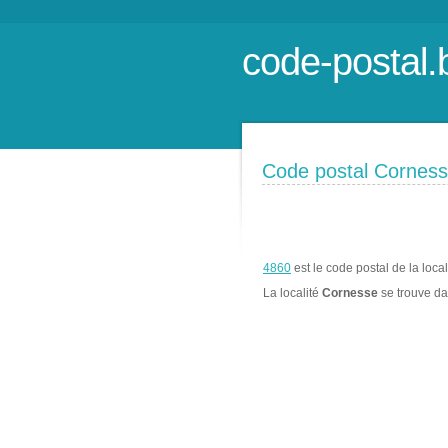
code-postal.
Code postal Cornes
4860
est le code postal de la loca
La localité
Cornesse
se trouve d