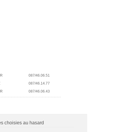
ER
087/46.06.51
Z
087/46.14.77
ER
087/46.06.43
es choisies au hasard