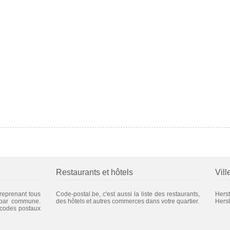
Restaurants et hôtels
Vill
 reprenant tous
Code-postal.be, c'est aussi la liste des restaurants,
Herst
 par commune.
des hôtels et autres commerces dans votre quartier.
Hers
 codes postaux