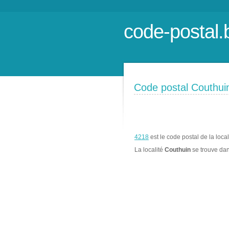
code-postal.
Code postal Couthui
4218
est le code postal de la loca
La localité
Couthuin
se trouve da