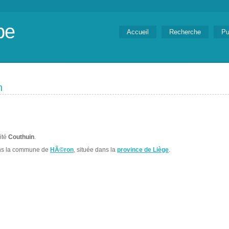
be
Accueil
Recherche
Pu
n
lité
Couthuin
.
ns la commune de
HÃ©ron
, située dans la
province de Liège
.