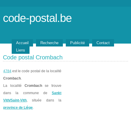
code-postal.be
Accueil
Recherche
Publicité
Contact
Liens
Code postal Crombach
4784
est le code postal de la localité
Crombach
.
La localité
Crombach
se trouve
dans la commune de
Sankt
Vith/Saint-Vith
, située dans la
province de Liège
.