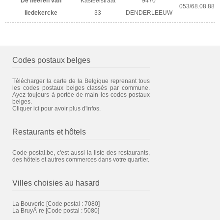
De heeren van
Kasteelstraat
9470
053/68.08.88
liedekercke
33
DENDERLEEUW
Codes postaux belges
Télécharger la carte de la Belgique reprenant tous
les codes postaux belges classés par commune.
Ayez toujours à portée de main les codes postaux
belges.
Cliquer ici pour avoir plus d'infos.
Restaurants et hôtels
Code-postal.be, c'est aussi la liste des restaurants,
des hôtels et autres commerces dans votre quartier.
Villes choisies au hasard
La Bouverie
[Code postal : 7080]
La BruyÃ¨re
[Code postal : 5080]