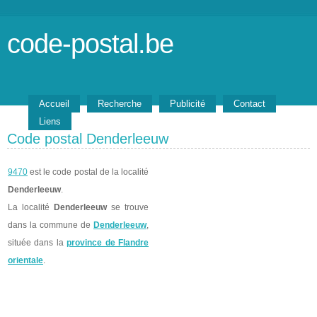
code-postal.be
Accueil
Recherche
Publicité
Contact
Liens
Code postal Denderleeuw
9470
est le code postal de la localité
Denderleeuw
.
La localité
Denderleeuw
se trouve
dans la commune de
Denderleeuw
,
située dans la
province de Flandre
orientale
.